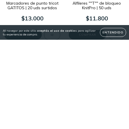
Marcadores de punto tricot
Alfileres ""T"" de bloqueo
GATITOS | 20 uds surtidos
KnitPro | 50 uds
$13.000
$11.800
Al navegar por este sitio
aceptás el uso de cookies
para agilizar
ENTENDIDO
tu experiencia de compra.
COMPRAR
SIN STOCK
ENVÍO GRATIS
Bloqueadores de Tejido de
Set KnitPro MINDFUL
4 & 8 agujas | KnitPro
GRATITUDE | Agujas