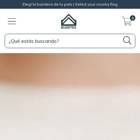
Elegí la bandera de tu país | Select your country flag
0