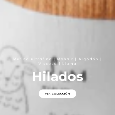
Merino ultrafino | Mohair | Algodón |
Viscosa | Llama
Hilados
VER COLECCIÓN