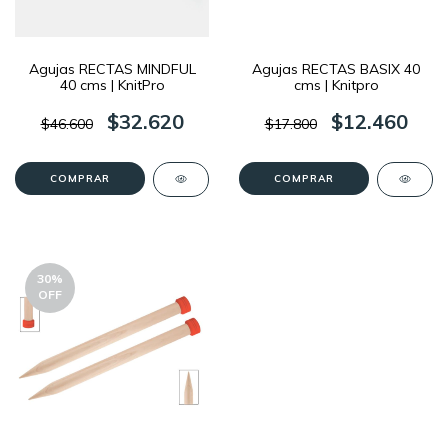
Agujas RECTAS MINDFUL
Agujas RECTAS BASIX 40
40 cms | KnitPro
cms | Knitpro
$32.620
$12.460
$46.600
$17.800
COMPRAR
COMPRAR
30
%
OFF