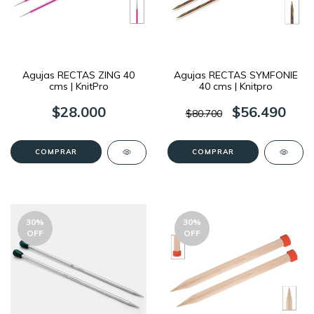
Agujas RECTAS ZING 40
Agujas RECTAS SYMFONIE
cms | KnitPro
40 cms | Knitpro
$28.000
$56.490
$80.700
COMPRAR
COMPRAR
30
%
30
%
OFF
OFF