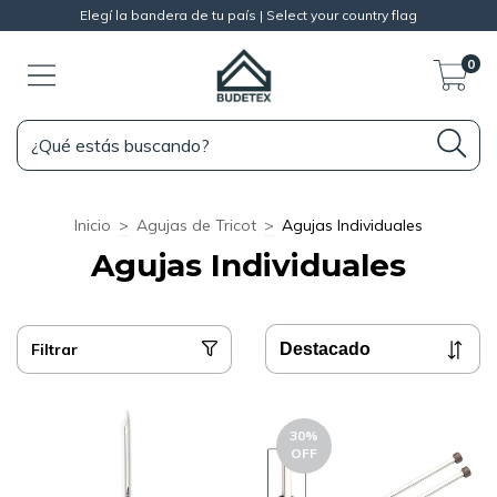
Elegí la bandera de tu país | Select your country flag
0
Inicio
>
Agujas de Tricot
>
Agujas Individuales
Agujas Individuales
Filtrar
30
%
OFF